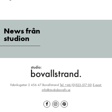
News från
studion
Fabriksgatan 2 456 47 Bovallstrand
Tel: +46 (0)523-517 00
E-post:
info@studiobovalls.se