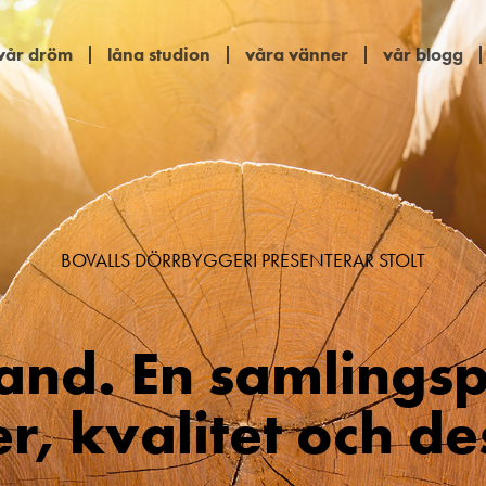
vår dröm
låna studion
våra vänner
vår blogg
BOVALLS DÖRRBYGGERI PRESENTERAR STOLT
and. En samlingsp
er, kvalitet och de