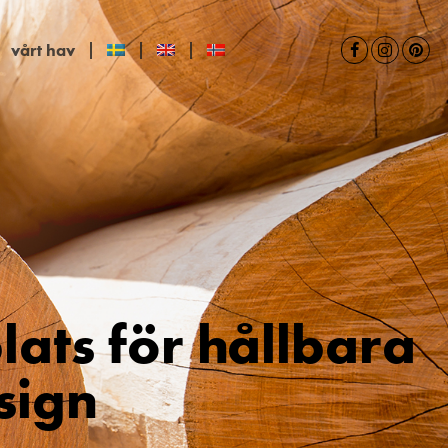
vårt hav
lats för hållbara
sign