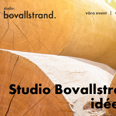
våra event
Studio Bovallstr
idé