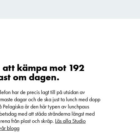
m att kämpa mot 192
ast om dagen.
efon har de precis lagt till på utsidan av
armaste dagar och de ska just ta lunch med dopp
å Pelagiska är den här typen av lunchpaus
betsdag med att städa stränderna längst med
ena från plast och skräp.
Läs alla Studio
 vår blogg