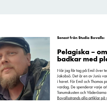
Senast från Studio Bovalls:
Pelagiska – o
badkar med pl
När jag får tag på Emil över tel
Jakobsö. Det är en av Junis v
i havet. För Emil och Thomas p
vardag. De spenderar varje ar
Tanumskusten och Väderöarna r
Bovallsstrands alla artiklar på