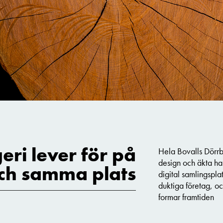
eri lever för på
Hela Bovalls Dörrby
design och äkta ha
ch samma plats
digital samlingspla
duktiga företag, o
formar framtiden