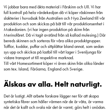
Vi jobbar bara med äkta material i Fårskinn och Ull. Vi har
full kontroll på hela värdekedjan då vi köper råskinnen från
slakterier i huvudsak från Australien och Nya Zeeland till vår
produktion och som skickas på båt till vår produktionsenhet i
Makedonien. (vi har ingen produktion på skinn från
Merinofåret. Då vi tagit avstånd från så kallad mulesing.) Där
bereds skinnen och sorteras för våra olika produktgrupper.
Tofflor, kuddar, puffar och sittplättar bland annat, som sedan
sys upp och skickas på lastbil till vårt lager i Svenljunga för
vidare transport ut till respektive marknad.
Till vårt Homesortiment köper vi även skinn från olika länder
som tex. Island, Färöarna, England och Sverige.
Älskas av alla. Helt naturligt.
Det är lustigt. Allt arbete forskare lägger ner för att skapa
syntetiska fibrer som håller värmen när de är våta, är varma
när det är kallt och svala när det är varmt, görs helt i onödan.