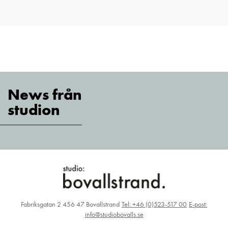
News från
studion
Fabriksgatan 2 456 47 Bovallstrand
Tel: +46 (0)523-517 00
E-post:
info@studiobovalls.se