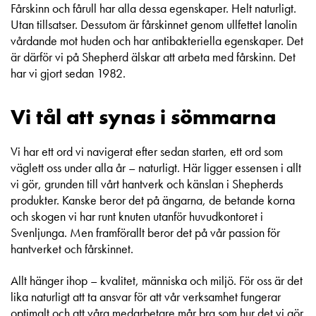
Fårskinn och fårull har alla dessa egenskaper. Helt naturligt.
Utan tillsatser. Dessutom är fårskinnet genom ullfettet lanolin
vårdande mot huden och har antibakteriella egenskaper. Det
är därför vi på Shepherd älskar att arbeta med fårskinn. Det
har vi gjort sedan 1982.
Vi tål att synas i sömmarna
Vi har ett ord vi navigerat efter sedan starten, ett ord som
väglett oss under alla år – naturligt. Här ligger essensen i allt
vi gör, grunden till vårt hantverk och känslan i Shepherds
produkter. Kanske beror det på ängarna, de betande korna
och skogen vi har runt knuten utanför huvudkontoret i
Svenljunga. Men framförallt beror det på vår passion för
hantverket och fårskinnet.
Allt hänger ihop – kvalitet, människa och miljö. För oss är det
lika naturligt att ta ansvar för att vår verksamhet fungerar
optimalt och att våra medarbetare mår bra som hur det vi gör