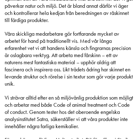
påverkar natur och miljö. Det är bland annat därför vi äger
och kontrollerar hela kedjan från beredningen av råskinnet
till färdiga produkter.
Våra skickliga medarbetare gör fortfarande mycket av
arbetet för hand på traditionellt vis. Med vår långa
erfarenhet vet vi att handens känsla och fingrarnas precision
är oslagbara verktyg. Att arbeta med fårskinn – ett av
naturens mest fantastiska material – upphör aldrig att
fascinera och inspirera oss. Likt trädets ådring har skinnet en
levande struktur och rörelse i sin textur som gör varje produkt
unik.
Vi strävar alltid efter en så miljövänlig produktion som möjligt
och arbetar med både Code of animal treatment och Code
of conduct. Genom tester hos det oberoende engelska
analysinstitutet Satra, säkerställer vi att våra produkter inte
innehåller några farliga kemikalier.