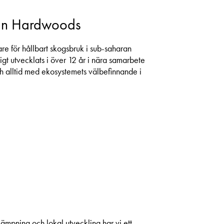
can Hardwoods
re för hållbart skogsbruk i sub-saharan
ktigt utvecklats i över 12 år i nära samarbete
 alltid med ekosystemets välbefinnande i
mpning och lokal utveckling har vi ett