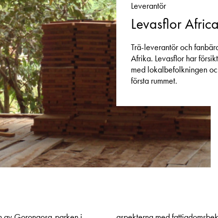
Leverantör
Levasflor Afri
Trä-leverantör och fanbära
Afrika. Levasflor har försi
med lokalbefolkningen och
första rummet.
en av Gorongosa-parken i
aspekterna med fattigdomsbekä