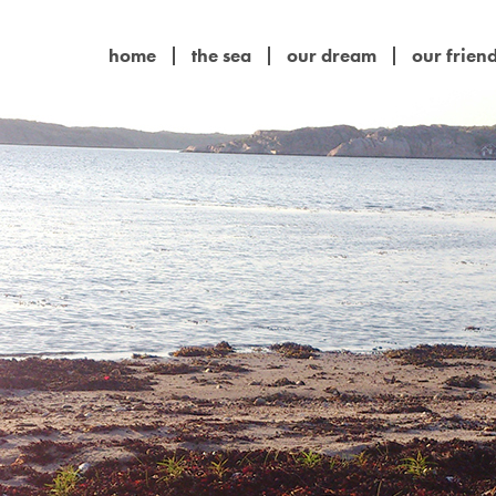
home
the sea
our dream
our frien