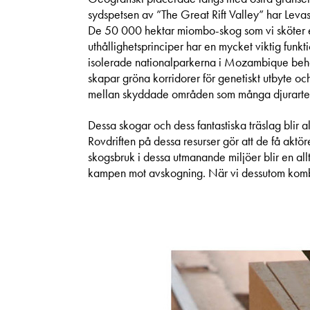
sydspetsen av ”The Great Rift Valley” har Levasf
De 50 000 hektar miombo-skog som vi sköter e
uthållighetsprinciper har en mycket viktig funkt
isolerade nationalparkerna i Mozambique behö
skapar gröna korridorer för genetiskt utbyte och
mellan skyddade områden som många djurarter
Dessa skogar och dess fantastiska träslag blir al
Rovdriften på dessa resurser gör att de få aktör
skogsbruk i dessa utmanande miljöer blir en allt
kampen mot avskogning. När vi dessutom komb