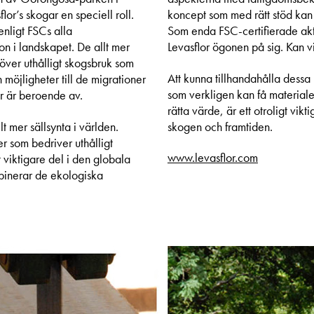
lor’s skogar en speciell roll.
koncept som med rätt stöd kan bid
nligt FSCs alla
Som enda FSC-certifierade ak
ion i landskapet. De allt mer
Levasflor ögonen på sig. Kan vi
ver uthålligt skogsbruk som
Att kunna tillhandahålla dessa 
 möjligheter till de migrationer
som verkligen kan få materialet a
 är beroende av.
rätta värde, är ett otroligt vik
lt mer sällsynta i världen.
skogen och framtiden.
er som bedriver uthålligt
www.levasflor.com
 viktigare del i den globala
inerar de ekologiska