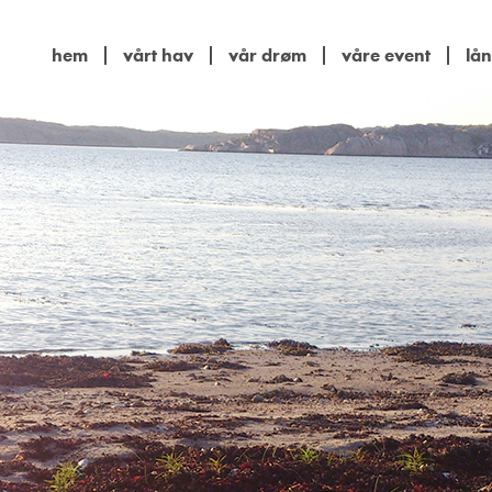
hem
vårt hav
vår drøm
våre event
lån