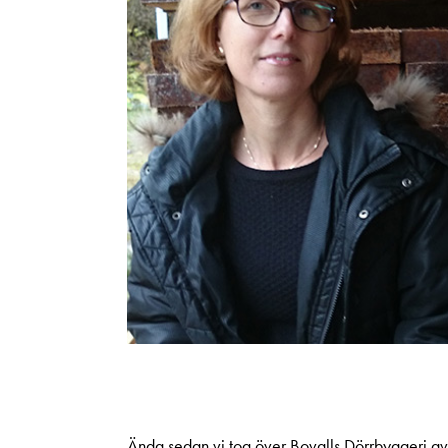
Ända sedan vi tog över
Bovalls Dörrbyggeri a
v