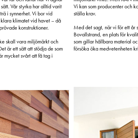
ätt. Vår styrka har alltid varit
Vi kan som producenter och kon
rä i synnerhet. Vi bor vid
ställa krav.
 klara klimatet vid havet – då
Med det sagt, när vi för ett å
prövade konstruktioner.
Bovallstrand, en plats för kval
rke skall vara miljömärkt och
som gillar hållbara material oc
et är ett sätt att stödja de som
försöka öka medvetenheten krin
är mycket svårt att få tag i