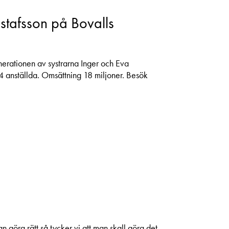
stafsson på Bovalls
enerationen av systrarna Inger och Eva
4 anställda. Omsättning 18 miljoner. Besök
göra rätt så tycker vi att man skall göra det.