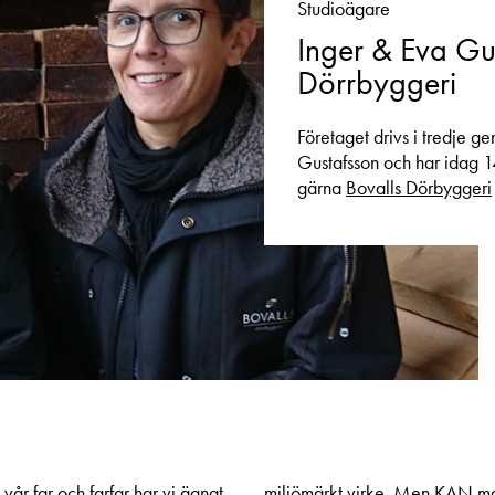
Studioägare
Inger & Eva Gu
Dörrbyggeri
Företaget drivs i tredje g
Gustafsson och har idag 1
gärna
Bovalls Dörbyggeri
 vår far och farfar har vi ägnat
miljömärkt virke. Men KAN man 