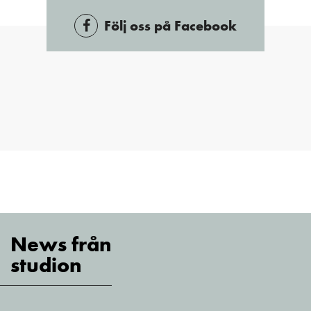
Följ oss på Facebook
News från
studion