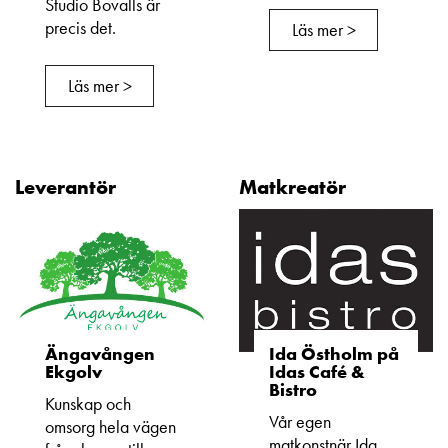
Studio Bovalls är
precis det.
Läs mer >
Läs mer >
Leverantör
Matkreatör
Ängavången
Ida Östholm på
Ekgolv
Idas Café &
Bistro
Kunskap och
Vår egen
omsorg hela vägen
matkonstnär Ida,