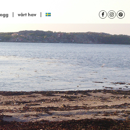
logg
vårt hav