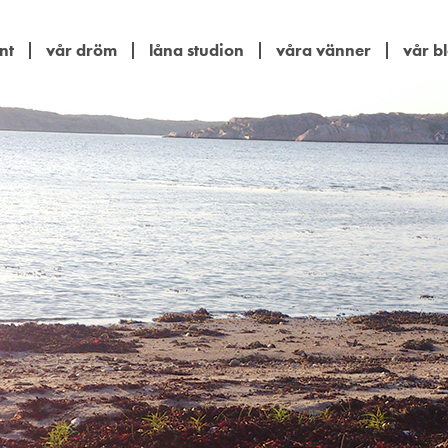
nt
vår dröm
låna studion
våra vänner
vår b