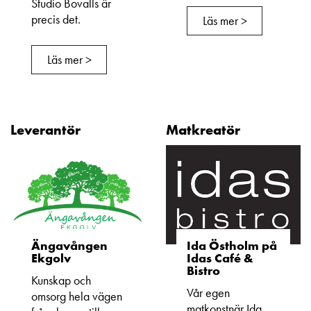
Studio Bovalls är
precis det.
Läs mer >
Läs mer >
Leverantör
Matkreatör
Ängavången
Ida Östholm på
Ekgolv
Idas Café &
Bistro
Kunskap och
Vår egen
omsorg hela vägen
matkonstnär Ida,