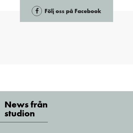
Följ oss på Facebook
News från
studion