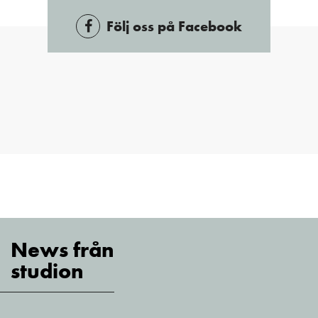
Följ oss på Facebook
News från
studion