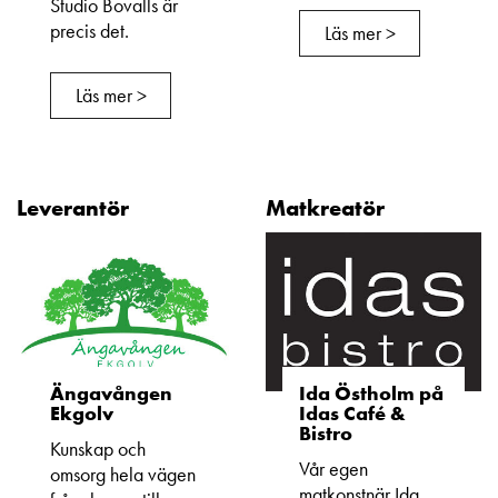
Studio Bovalls är
precis det.
Läs mer >
Läs mer >
Leverantör
Matkreatör
Ängavången
Ida Östholm på
Ekgolv
Idas Café &
Bistro
Kunskap och
Vår egen
omsorg hela vägen
matkonstnär Ida,