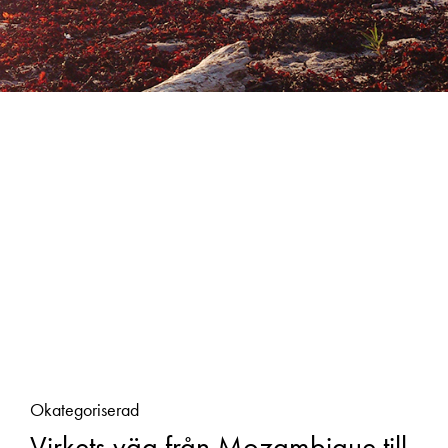
Okategoriserad
Virkets väg från Mozambique till