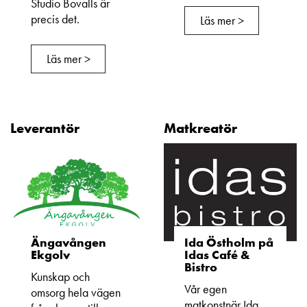
Studio Bovalls är
precis det.
Läs mer >
Läs mer >
Leverantör
Matkreatör
Ängavången
Ida Östholm på
Ekgolv
Idas Café &
Bistro
Kunskap och
Vår egen
omsorg hela vägen
matkonstnär Ida,