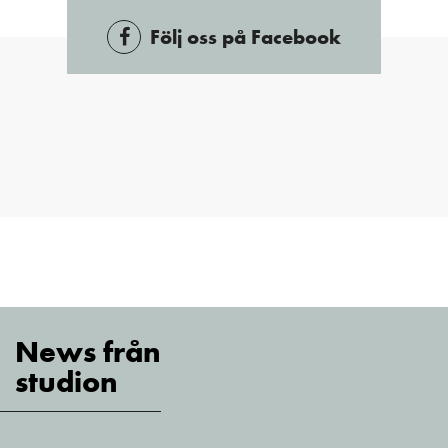
Följ oss på Facebook
News från
studion