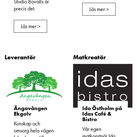
Studio Bovalls är
precis det.
Läs mer >
Läs mer >
Leverantör
Matkreatör
Ängavången
Ida Östholm på
Ekgolv
Idas Café &
Bistro
Kunskap och
Vår egen
omsorg hela vägen
matkonstnär Ida,