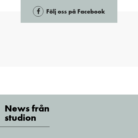
Följ oss på Facebook
News från
studion